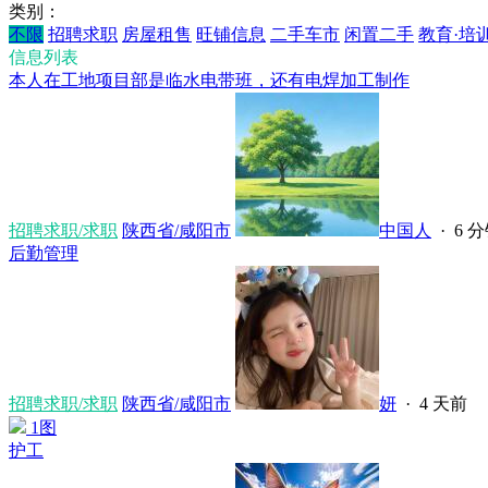
类别：
不限
招聘求职
房屋租售
旺铺信息
二手车市
闲置二手
教育·培
信息列表
本人在工地项目部是临水电带班，还有电焊加工制作
招聘求职/求职
陕西省/咸阳市
中国人
·
6 
后勤管理
招聘求职/求职
陕西省/咸阳市
妍
·
4 天前
1图
护工