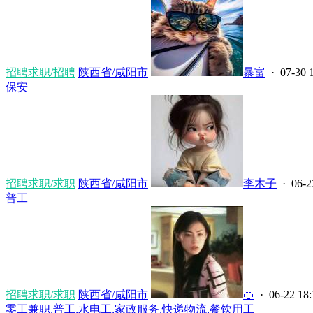
招聘求职/招聘
陕西省/咸阳市
暴富
· 07-30 
保安
招聘求职/求职
陕西省/咸阳市
李木子
· 06-2
普工
招聘求职/求职
陕西省/咸阳市
🍊
· 06-22 18:
零工兼职,普工,水电工,家政服务,快递物流,餐饮用工