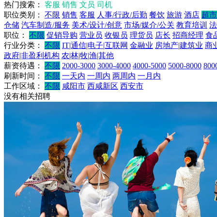
热门搜索：
客服
销售
文员
司机
职位类别：
不限
销售
客服
人事/行政/后勤
餐饮
旅游
酒店
超市
仓储
汽车制造/服务
美术/设计/创意
市场/媒介/公关
教育培训
法
职位：
不限
促销导购
营业员
收银员
理货员
店长
招商经理
食
行业分类：
不限
IT|通信|电子|互联网
金融业
房地产|建筑业
商
政府|非盈利机构
农|林|牧|渔|其他
薪资待遇：
不限
2000-3000
3000-4000
4000-5000
5000-8000
800
刷新时间：
不限
一天内
一周内
两周内
一月内
工作区域：
不限
咸阳市
西咸新区
西安市
没有相关招聘