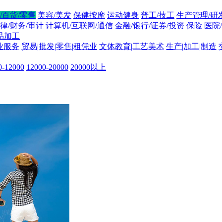
/百货/零售
美容/美发
保健按摩
运动健身
普工/技工
生产管理/研
律/财务/审计
计算机/互联网/通信
金融/银行/证券/投资
保险
医院
品加工
业服务
贸易|批发|零售|租凭业
文体教育|工艺美术
生产|加工|制造
0-12000
12000-20000
20000以上