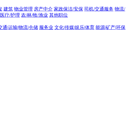
发
建筑
物业管理
房产中介
家政保洁/安保
司机/交通服务
物流/
/医疗/护理
农/林/牧/渔业
其他职位
交通|运输|物流|仓储
服务业
文化|传媒|娱乐|体育
能源|矿产|环保