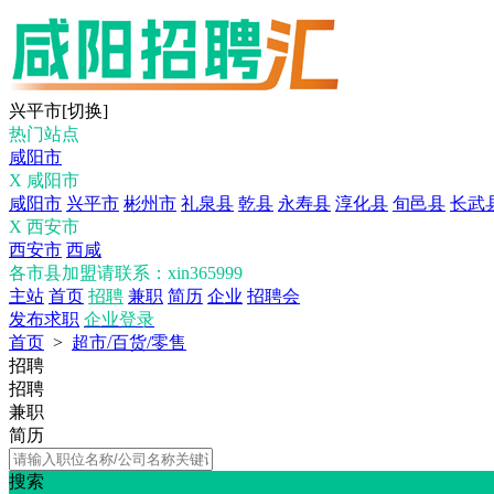
兴平市
[切换]
热门站点
咸阳市
X 咸阳市
咸阳市
兴平市
彬州市
礼泉县
乾县
永寿县
淳化县
旬邑县
长武
X 西安市
西安市
西咸
各市县加盟请联系：xin365999
主站
首页
招聘
兼职
简历
企业
招聘会
发布求职
企业登录
首页
>
超市/百货/零售
招聘
招聘
兼职
简历
搜索