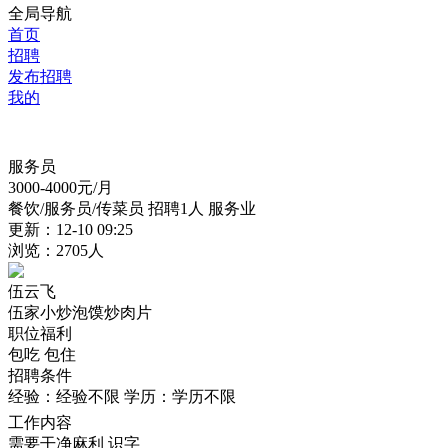
全局导航
首页
招聘
发布招聘
我的
服务员
3000-4000
元/月
餐饮/服务员/传菜员
招聘1人
服务业
更新：12-10 09:25
浏览：2705人
伍云飞
伍家小炒泡馍炒肉片
职位福利
包吃
包住
招聘条件
经验：经验不限
学历：学历不限
工作内容
需要干净麻利 识字