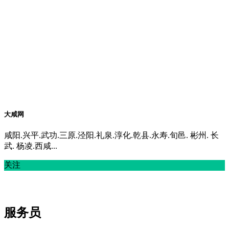
大咸网
咸阳.兴平.武功.三原.泾阳.礼泉.淳化.乾县.永寿.旬邑. 彬州. 长
武. 杨凌.西咸...
关注
服务员