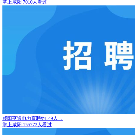
掌上咸阳
7010人看过
咸阳亨通电力直聘约149人→
掌上咸阳
155772人看过