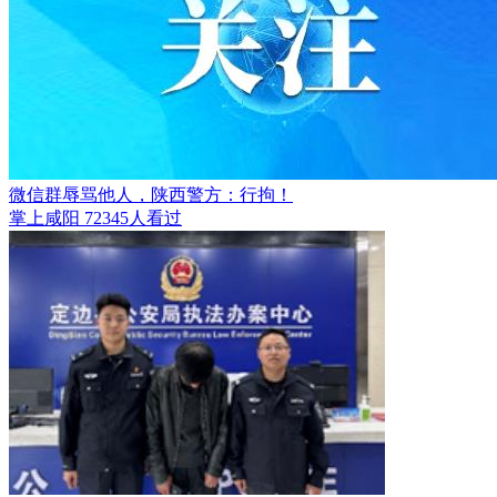
微信群辱骂他人，陕西警方：行拘！
掌上咸阳
72345人看过