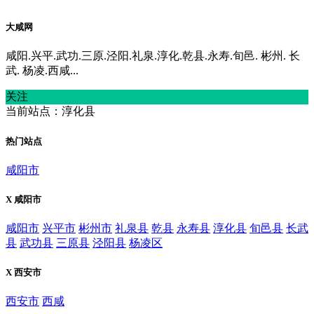
大咸网
咸阳.兴平.武功.三原.泾阳.礼泉.淳化.乾县.永寿.旬邑. 彬州. 长
武. 杨凌.西咸...
关注
当前站点：淳化县
热门站点
咸阳市
X 咸阳市
咸阳市
兴平市
彬州市
礼泉县
乾县
永寿县
淳化县
旬邑县
长武
县
武功县
三原县
泾阳县
杨凌区
X 西安市
西安市
西咸