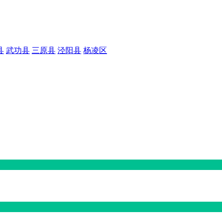
县
武功县
三原县
泾阳县
杨凌区