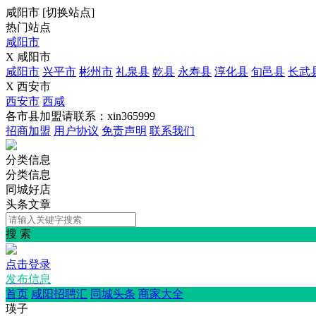
咸阳市
[
切换站点
]
热门站点
咸阳市
X 咸阳市
咸阳市
兴平市
彬州市
礼泉县
乾县
永寿县
淳化县
旬邑县
长武
X 西安市
西安市
西咸
各市县加盟请联系：xin365999
招商加盟
用户协议
免责声明
联系我们
分类信息
分类信息
同城好店
头条文章
搜 索
点击登录
发布信息
首页
咸阳招聘汇
同城头条
商家大全
瑛子