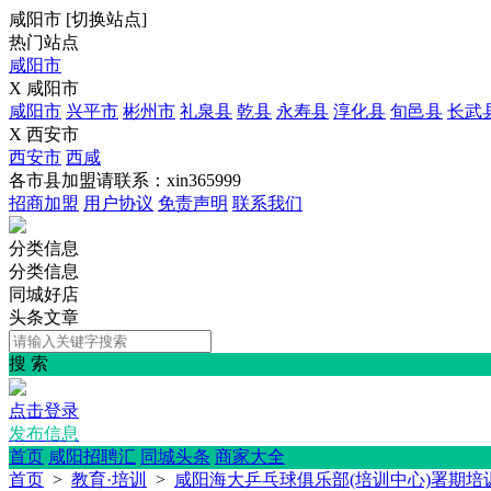
咸阳市
[
切换站点
]
热门站点
咸阳市
X 咸阳市
咸阳市
兴平市
彬州市
礼泉县
乾县
永寿县
淳化县
旬邑县
长武
X 西安市
西安市
西咸
各市县加盟请联系：xin365999
招商加盟
用户协议
免责声明
联系我们
分类信息
分类信息
同城好店
头条文章
搜 索
点击登录
发布信息
首页
咸阳招聘汇
同城头条
商家大全
首页
>
教育·培训
>
咸阳海大乒乓球俱乐部(培训中心)署期培训招