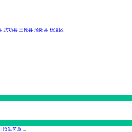
县
武功县
三原县
泾阳县
杨凌区
生简章 ...