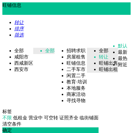
旺铺信息
转让
排序
筛选
默认
全部
全部
招聘求职
全部
最新
咸阳市
房屋租售
转让
最热
西咸新区
旺铺信息
旺铺出售
附近
西安市
二手车市
旺铺出租
闲置二手
教育·培训
本地服务
商家活动
寻找寻物
标签
不限
低租金
营业中
可空转
证照齐全
临街铺面
清空条件
确定