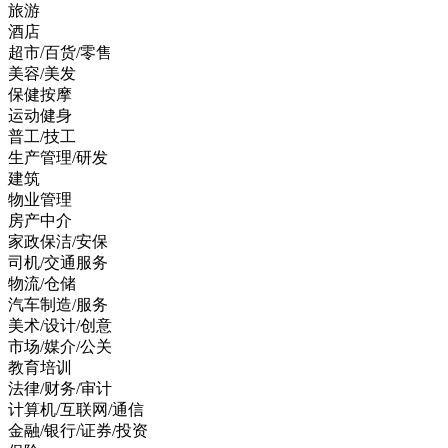
旅游
酒店
超市/百货/零售
美容/美发
保健按摩
运动健身
普工/技工
生产管理/研发
建筑
物业管理
房产中介
家政保洁/安保
司机/交通服务
物流/仓储
汽车制造/服务
美术/设计/创意
市场/媒介/公关
教育培训
法律/财务/审计
计算机/互联网/通信
金融/银行/证券/投资