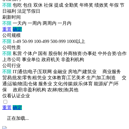
不限
包吃
包住
双休
社保
提成
全勤奖
年终奖
绩效奖
年假
节
日福利
法定节假日
刷新时间
不限
一天内
一周内
两周内
一月内
重置
确定
公司规模
不限
1-49
50-99
100-499
500-999
1000以上
公司性质
不限
私营
个体户
国有
股份制
外商独资/办事处
中外合资/合作
上市公司
事业单位
政府机关
非盈利机构
公司行业
不限
IT|通信|电子|互联网
金融业
房地产|建筑业
商业服务
贸易|批发|零售|租凭业
文体教育|工艺美术
生产|加工|制造
交
通|运输|物流|仓储
服务业
文化|传媒|娱乐|体育
能源|矿产|环
保
政府|非盈利机构
农|林|牧|渔|其他
仅看认证企业
重置
确定
正在加载...