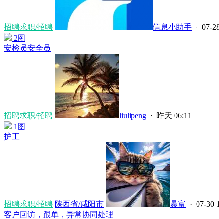
招聘求职/招聘
信息小助手
· 07-28
2图
安检员安全员
招聘求职/招聘
liulipeng
·
昨天 06:11
1图
护工
招聘求职/招聘
陕西省/咸阳市
暴富
· 07-30 
客户回访，跟单，异常协同处理