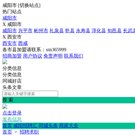
咸阳市
[
切换站点
]
热门站点
咸阳市
X 咸阳市
咸阳市
兴平市
彬州市
礼泉县
乾县
永寿县
淳化县
旬邑县
长武
X 西安市
西安市
西咸
各市县加盟请联系：xin365999
招商加盟
用户协议
免责声明
联系我们
分类信息
分类信息
同城好店
头条文章
搜 索
点击登录
发布信息
首页
咸阳招聘汇
同城头条
商家大全
首页
>
招聘求职