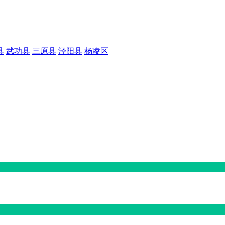
县
武功县
三原县
泾阳县
杨凌区