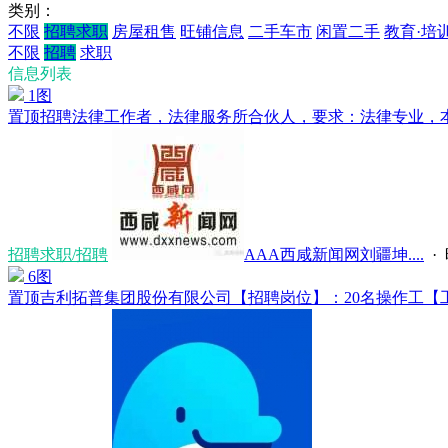
类别：
不限
招聘求职
房屋租售
旺铺信息
二手车市
闲置二手
教育·培
不限
招聘
求职
信息列表
1图
置顶
招聘法律工作者，法律服务所合伙人，要求：法律专业，本科
招聘求职/招聘
AAA西咸新闻网刘疆坤....
·
6图
置顶
吉利拓普集团股份有限公司【招聘岗位】：20名操作工【工