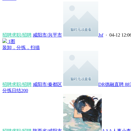
招聘求职/招聘
咸阳市/兴平市
Jsf
· 04-12 12:0
1图
装卸，分拣，扫描
招聘求职/招聘
咸阳市/秦都区
DR德融直聘 8871
分拣日结200
招聘求职/招聘
陕西省/咸阳市
AAA人事小李