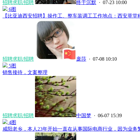
招聘求职/招聘
终于沉默
· 07-23 10:00
6图
【比亚迪西安招聘】操作工、整车装调工工作地点：西安草堂科技园
招聘求职/招聘
庞莎
· 07-08 10:10
5图
销售接待，文案整理
招聘求职/招聘
中国梦
· 06-07 15:39
4图
咸阳老乡，本人23年开始一直在从事国际电商行业，因为业务繁忙