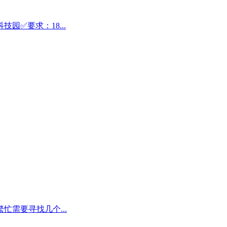
✅要求：18...
需要寻找几个...