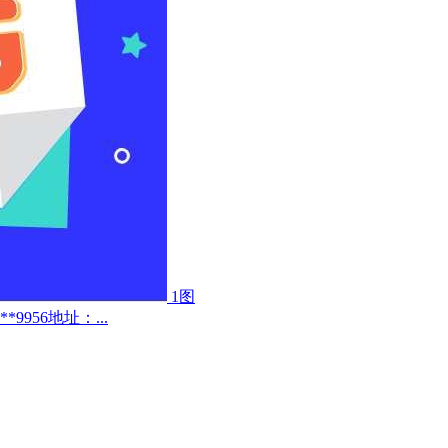
1图
956地址：...